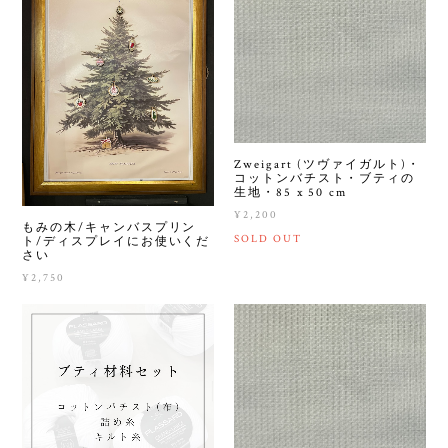
Zweigart (ツヴァイガルト)・
コットンバチスト・ブティの
生地・85 x 50 cm
¥2,200
もみの木/キャンバスプリン
SOLD OUT
ト/ディスプレイにお使いくだ
さい
¥2,750