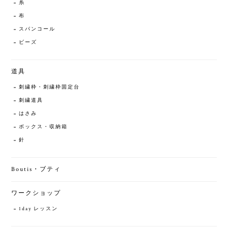
糸
布
スパンコール
ビーズ
道具
刺繍枠・刺繍枠固定台
刺繍道具
はさみ
ボックス・収納箱
針
Boutis・ブティ
ワークショップ
1day レッスン