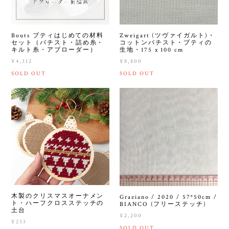
Bouts ブティはじめての材料
Zweigart (ツヴァイガルト)・
セット（バチスト・詰め糸・
コットンバチスト・ブティの
キルト糸・アブローダー）
生地・175 x 100 cm
¥4,312
¥8,800
SOLD OUT
SOLD OUT
木製のクリスマスオーナメン
Graziano / 2020 / 57*50cm /
ト・ハーフクロスステッチの
BIANCO (フリーステッチ)
土台
¥2,200
¥253
SOLD OUT