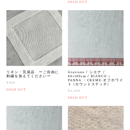
SOLD OUT
リネン・完成品 ーご自由に
Graziano / シエナ /
刺繍を加えてくださいー
88×100cm / BIANCO •
PANNA ・CREME:オフホワイ
¥880
ト (カウントステッチ)
SOLD OUT
¥6,600
SOLD OUT