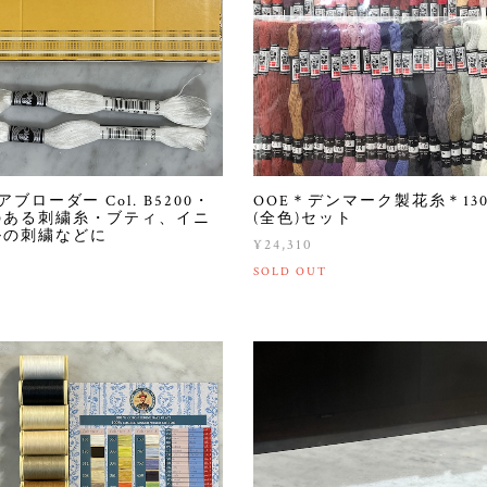
アブローダー Col. B5200・
OOE＊デンマーク製花糸＊13
のある刺繍糸・ブティ、イニ
(全色)セット
ルの刺繍などに
¥24,310
SOLD OUT