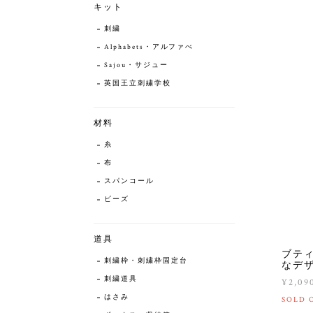
キット
刺繍
Alphabets・アルファべ
Sajou・サジュー
英国王立刺繍学校
材料
糸
布
スパンコール
ビーズ
道具
ブティ
刺繍枠・刺繍枠固定台
なデ
刺繍道具
¥2,09
はさみ
SOLD 