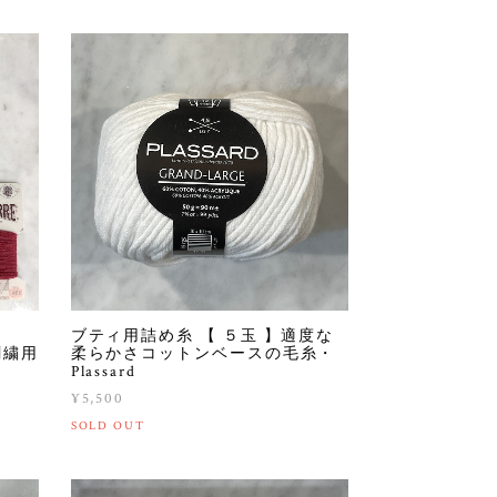
.
ブティ用詰め糸 【 ５玉 】適度な
刺繍用
柔らかさコットンベースの毛糸・
Plassard
¥5,500
SOLD OUT