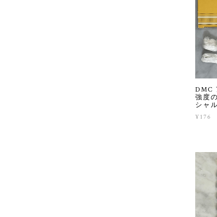
DMC 
強度
シャ
¥176