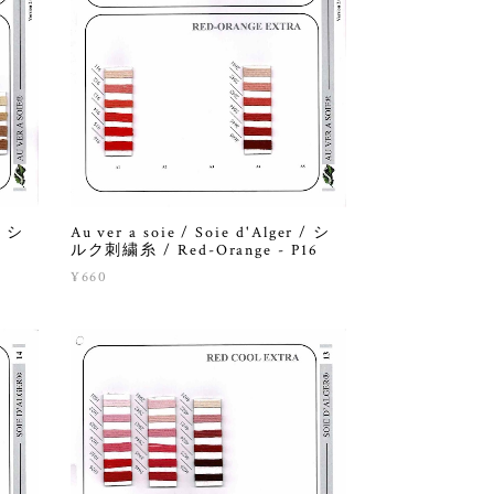
/ シ
Au ver a soie / Soie d'Alger / シ
ルク刺繍糸 / Red-Orange - P16
¥660