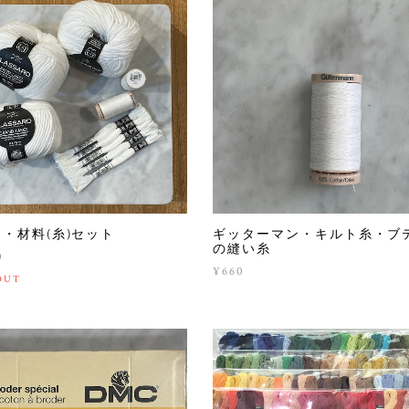
・材料(糸)セット
ギッターマン・キルト糸・ブ
の縫い糸
0
¥660
OUT