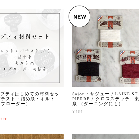
ts ブティはじめての材料セッ
Sajou・サジュー / LAINE ST
バチスト・詰め糸・キルト
PIERRE / クロスステッチ、
アブローダー）
糸 （ダーニングにも）
2
¥484
OUT