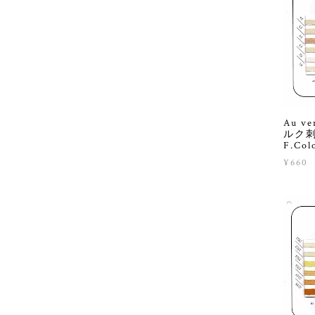
Au ver
ルク刺繍
F.Colo
¥660