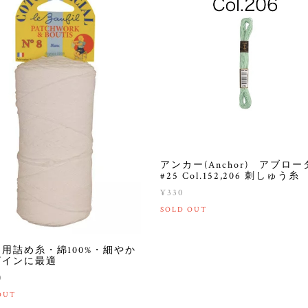
アンカー(Anchor) アブロー
#25 Col.152,206 刺しゅう糸
¥330
SOLD OUT
用詰め糸・綿100%・細やか
ザインに最適
0
OUT