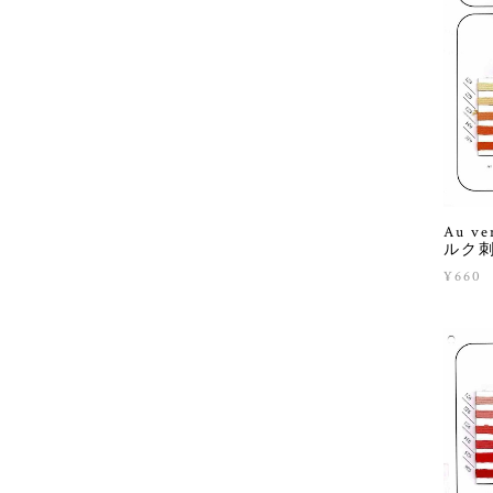
Au ver
ルク刺繍
¥660