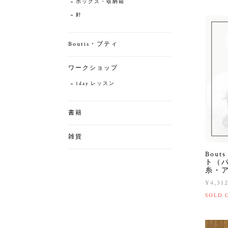
ボックス・収納箱
針
Boutis・ブティ
ワークショップ
1day レッスン
書籍
雑貨
Bou
ト（
糸・
¥4,31
SOLD 