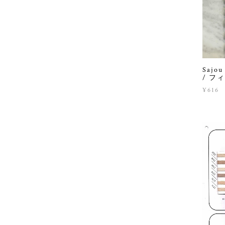
Sajou 
/ フ
¥616