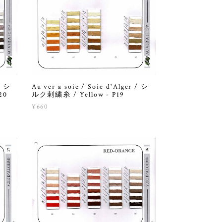
/ シ
Au ver a soie / Soie d'Alger / シ
20
ルク刺繍糸 / Yellow - P19
¥660