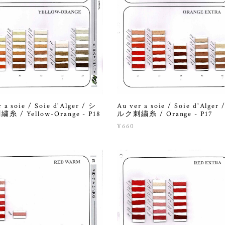
 a soie / Soie d'Alger / シ
Au ver a soie / Soie d'Alger 
糸 / Yellow-Orange - P18
ルク刺繍糸 / Orange - P17
¥660