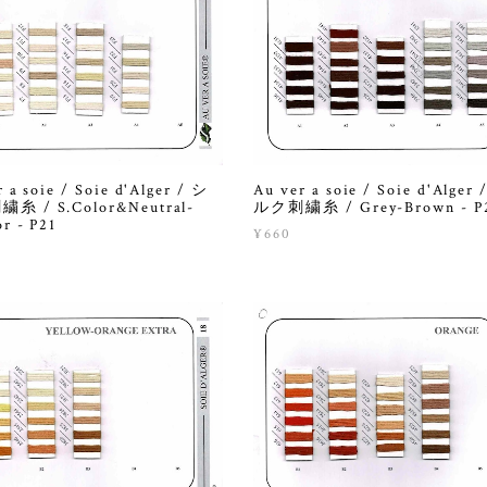
 a soie / Soie d'Alger / シ
Au ver a soie / Soie d'Alger 
糸 / S.Color&Neutral-
ルク刺繍糸 / Grey-Brown - P
r - P21
¥660