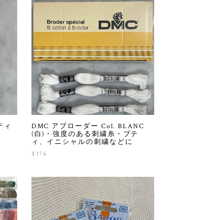
ティ
DMC アブローダー Col. BLANC
(白)・強度のある刺繍糸・ブテ
ィ、イニシャルの刺繍などに
¥176