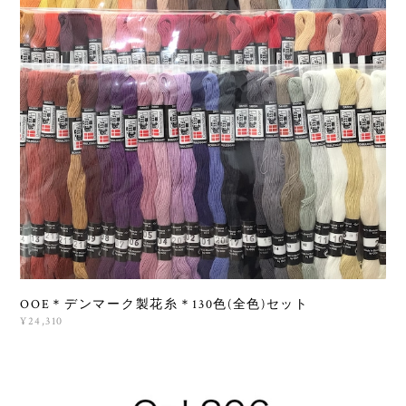
OOE＊デンマーク製花糸＊130色(全色)セット
¥24,310