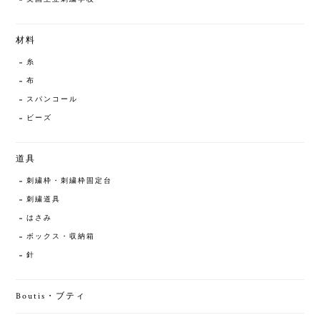
材料
糸
布
スパンコール
ビーズ
道具
刺繍枠・刺繍枠固定台
刺繍道具
はさみ
ボックス・収納箱
針
Boutis・ブティ