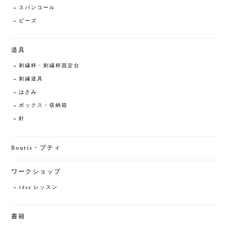
スパンコール
ビーズ
道具
刺繍枠・刺繍枠固定台
刺繍道具
はさみ
ボックス・収納箱
針
Boutis・ブティ
ワークショップ
1day レッスン
書籍