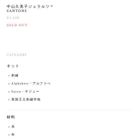
中山久美子ジェラルツ＊
SANTONS
¥1,320
SOLD OUT
CATEGORY
キット
刺繍
Alphabets・アルファべ
Sajou・サジュー
英国王立刺繍学校
材料
糸
布