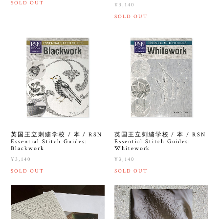
SOLD OUT
¥3,140
SOLD OUT
英国王立刺繍学校 / 本 / RSN
英国王立刺繍学校 / 本 / RSN
Essential Stitch Guides:
Essential Stitch Guides:
Blackwork
Whitework
¥3,140
¥3,140
SOLD OUT
SOLD OUT