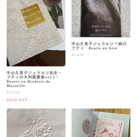
中山久美子ジェラルツ＊絹の
ブティ Boutis en Soie
¥1,650
中山久美子ジェラルツ先生・
ブティの大判図案集vol.2・
Boutis ou Broderie de
Marseille
¥9,900
SOLD OUT