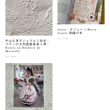
Sajou・サジュー x Marie
Suarez 刺繍の本
¥5,350
中山久美子ジェラルツ先生・
ブティの大判図案集第１弾・
Boutis ou Broderie de
Marseille
¥9,900