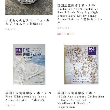
英国王立刺繍学校 / RSN
Exclusive /RSN Exclusive
Small Birds May Fly High
Embroidery Kit by Jenny
Adin-Christie / 材料セット+
すずらんのビスコーニュ・白
本
糸プリュムティ刺繍KIT
¥25,300
¥4,620
SOLD OUT
英国王立刺繍学校 / 本 / RSN
英国王立刺繍学校 / 本 /
Fine Whitework by Jenny
150th Anniversary Collection
Adin-Christie ＊本のみ
~ Royal School of
Needlework Book of
¥4,730
Inspiration