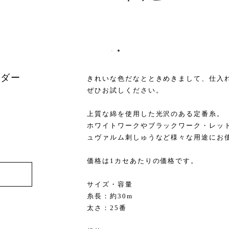
ーダー
きれいな色だなとときめきまして、仕入
ぜひお試しください。
上質な綿を使用した光沢のある定番糸。
ホワイトワークやブラックワーク・レッ
ュヴァルム刺しゅうなど様々な用途にお
価格は1カセあたりの価格です。
サイズ・容量
糸長：約30m
太さ：25番