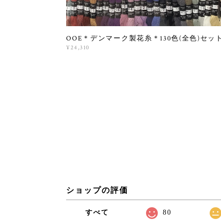
OOE＊デンマーク製花糸＊130色(全色)セッ
¥24,310
ショップの評価
すべて
80