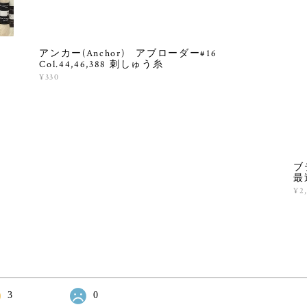
ト
アンカー(Anchor) アブローダー#16
Col.44,46,388 刺しゅう糸
¥330
ブ
最
¥2
3
0