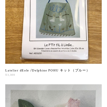
Latelier dEole /Delphine POHU キット（ブルー）
¥3,300