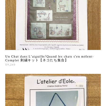
Un Chat dans L'aiguille/Quand les chats s'en mêlent-
Complet 刺繍キット【ネコたち集合】
¥9,240