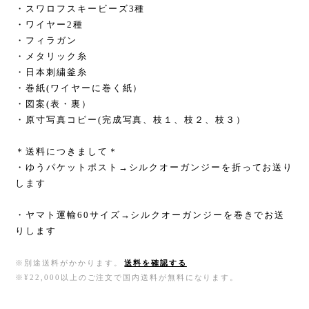
・スワロフスキービーズ3種
・ワイヤー2種
・フィラガン
・メタリック糸
・日本刺繍釜糸
・巻紙(ワイヤーに巻く紙）
・図案(表・裏）
・原寸写真コピー(完成写真、枝１、枝２、枝３）
＊送料につきまして＊
・ゆうパケットポスト→シルクオーガンジーを折ってお送り
します
・ヤマト運輸60サイズ→シルクオーガンジーを巻きでお送
りします
※別途送料がかかります。
送料を確認する
※¥22,000以上のご注文で国内送料が無料になります。