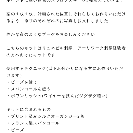
ポイントに深い赤色のスワロフスキーを3種加えていきます
葉の１枚１枚、計画された位置にそれらしくお作りいただけ
るよう、原寸のそれぞれのお写真もお入れしました
静かな夜のようなブーケをお楽しみください
こちらのキットはリュネビル刺繍、アーリワーク刺繍経験者
の方へ向けたキットです
使用するテクニック(以下お分かりになる方にお作りいただ
けます）
・ビーズを縫う
・スパンコールを縫う
・ポワンリッシュ(ワイヤーを挟んだジグザグ縫い)
キットに含まれるもの
・プリント済みシルクオーガンジー2色
・フランス製スパンコール
・ビーズ