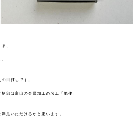
さま、
ま。
丸の目打ちです。
な柄部は富山の金属加工の名工「能作」
ご満足いただけるかと思います。