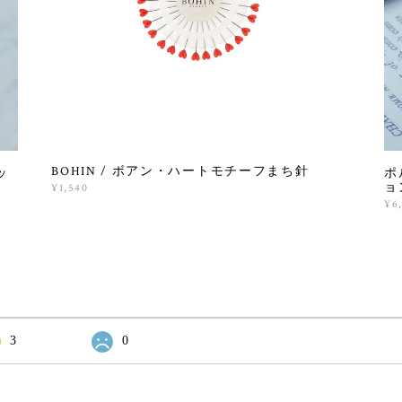
BOHIN / ボアン・ハートモチーフまち針
ッ
ポ
ョ
¥1,540
¥6
3
0