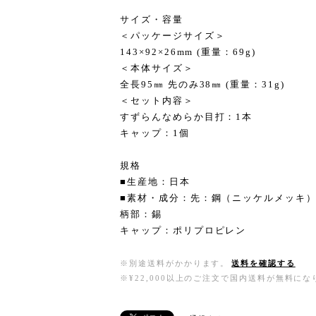
サイズ・容量
＜パッケージサイズ＞
143×92×26mm (重量：69g)
＜本体サイズ＞
全長95㎜ 先のみ38㎜ (重量：31g)
＜セット内容＞
すずらんなめらか目打：1本
キャップ：1個
規格
■生産地：日本
■素材・成分：先：鋼（ニッケルメッキ
柄部：錫
キャップ：ポリプロピレン
※別途送料がかかります。
送料を確認する
※¥22,000以上のご注文で国内送料が無料にな