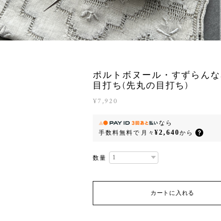
ポルトボヌール・すずらんな
目打ち(先丸の目打ち)
¥7,920
なら
¥2,640
手数料無料で
月々
から
数量
カートに入れる