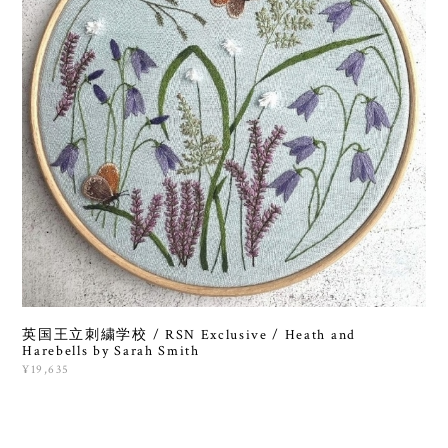
英国王立刺繍学校 / RSN Exclusive / Heath and
Harebells by Sarah Smith
¥19,635