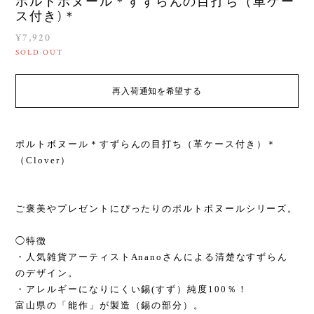
ポルトボヌール＊すずらんの目打ち（革ケー
ス付き)＊
¥7,920
SOLD OUT
再入荷通知を希望する
ポルトボヌール＊すずらんの目打ち（革ケース付き）＊
（Clover）
ご褒美やプレゼントにぴったりのポルトボヌールシリーズ。
◯特徴
・人気雑貨アーティストAnanoさんによる清楚なすずらん
のデザイン。
・アレルギーになりにくい錫(すず）純度100％！
富山県の「能作」が製造（錫の部分）。